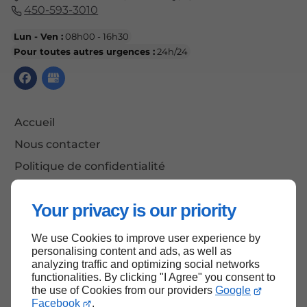
450-593-3010
Lun - Ven :
08h00 - 16h30
Pour toutes autres urgences :
24h/24
Accueil
Nous contacter
Politique de confidentialité
Plan du site
Your privacy is our priority
We use Cookies to improve user experience by
Haut de page
personalising content and ads, as well as
analyzing traffic and optimizing social networks
functionalities. By clicking "I Agree" you consent to
the use of Cookies from our providers
Google
Facebook
.