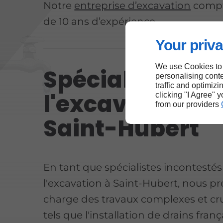
Notre
entreprise d’excavation
compt
de 10 ans d’expérience.
Your priva
We use Cookies to
Spécialistes de
personalising conte
traffic and optimizi
l'excavation à
clicking "I Agree" 
from our providers
Saint-Hubert
En tant que spécialistes incontestés
l'excavation à Saint-Hubert, nous p
charge des travaux complexes et cr
tels que l'installation de drains franç