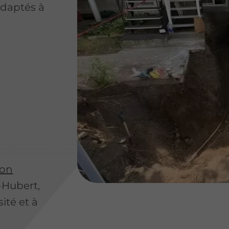
adaptés à
ion
-Hubert,
ité et à