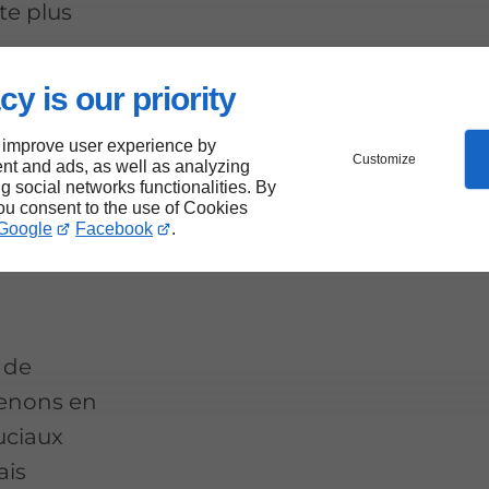
e plus
cy is our priority
 improve user experience by
Customize
nt and ads, as well as analyzing
ng social networks functionalities. By
you consent to the use of Cookies
Google
Facebook
.
 de
renons en
uciaux
ais