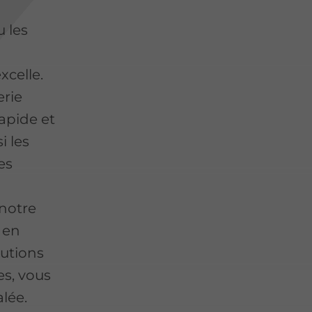
 les
xcelle.
erie
rapide et
i les
es
notre
 en
lutions
es, vous
alée.