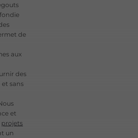
égouts
fondie
 des
ermet de
mes aux
urnir des
 et sans
 Nous
nce et
s
projets
nt un