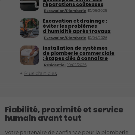
réparations coûteuses
10/06/2026
Excavation/Plomberie
Excavation et drainage :
éviter les problèmes
d'humidité après travaux
10/04/2026
Excavation/Plomberie
Installation de systèmes
de plomberie commerciale
: étapes clés à connaître
10/02/2026
Résidentiel
Plus d'articles
Fiabilité, proximité et service
humain avant tout
Votre partenaire de confiance pour la plomberie